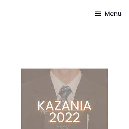
STRONA GŁÓWNA
Menu
O NAS
SŁUŻBY
Audio
MEDIA
BLOG
HOME
AUDIO
KONTAKT