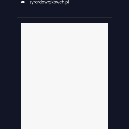
zyrardow@kbwch.pl