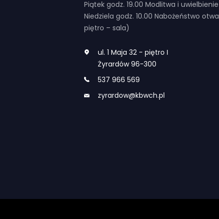
Piątek godz. 19.00 Modlitwa i uwielbienie
Niedziela godz. 10.00 Nabożeństwo otwar
piętro – sala)
ul. 1 Maja 32 - piętro I
Żyrardów 96-300
537 966 569
zyrardow@kbwch.pl