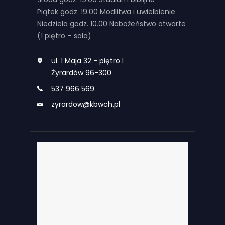
Piątek godz. 19.00 Modlitwa i uwielbienie
Niedziela godz. 10.00 Nabożeństwo otwarte
(1 piętro – sala)
ul. 1 Maja 32 - piętro I
Żyrardów 96-300
537 966 569
zyrardow@kbwch.pl