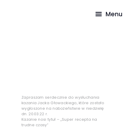
STRONA GŁÓWNA
Menu
O NAS
SŁUŻBY
Nabożeństwo on-line „Supe
MEDIA
r recepta na trudne czasy”
BLOG
– Jacek Głowacki
KONTAKT
...
HOME
WSZYSTKIE WPISY
NABOŻEŃSTWO ON-LINE „SUPER RECEPTA NA...
Zapraszam serdecznie do wysłuchania
kazania Jacka Głowackiego, które zostało
wygłoszone na nabożeństwie w niedzielę
dn. 20.03.22 r.
Kazanie nosi tytuł – ,,Super recepta na
trudne czasy”